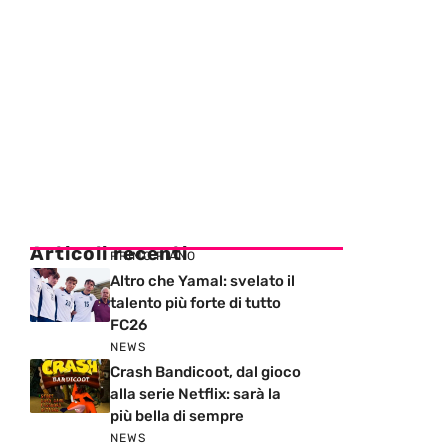
Articoli recenti
PRIMO PIANO
Altro che Yamal: svelato il
talento più forte di tutto
FC26
NEWS
Crash Bandicoot, dal gioco
alla serie Netflix: sarà la
più bella di sempre
NEWS