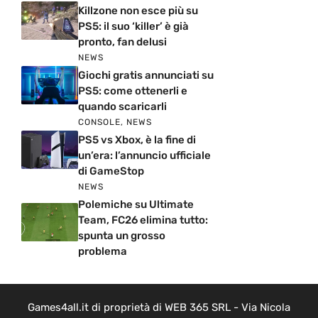
Killzone non esce più su
PS5: il suo ‘killer’ è già
pronto, fan delusi
NEWS
Giochi gratis annunciati su
PS5: come ottenerli e
quando scaricarli
CONSOLE
,
NEWS
PS5 vs Xbox, è la fine di
un’era: l’annuncio ufficiale
di GameStop
NEWS
Polemiche su Ultimate
Team, FC26 elimina tutto:
spunta un grosso
problema
Games4all.it di proprietà di WEB 365 SRL - Via Nicola