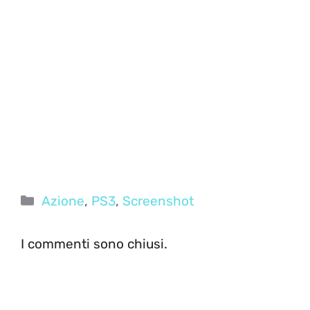
Categorie
Azione
,
PS3
,
Screenshot
I commenti sono chiusi.