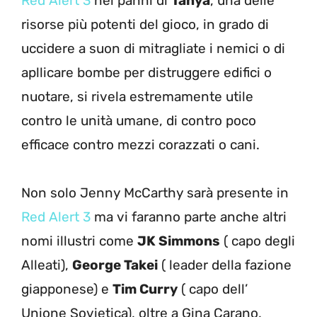
Red Alert 3
nei panni di
Tanya
, una delle
risorse più potenti del gioco, in grado di
uccidere a suon di mitragliate i nemici o di
apllicare bombe per distruggere edifici o
nuotare, si rivela estremamente utile
contro le unità umane, di contro poco
efficace contro mezzi corazzati o cani.
Non solo Jenny McCarthy sarà presente in
Red Alert 3
ma vi faranno parte anche altri
nomi illustri come
JK Simmons
( capo degli
Alleati),
George Takei
( leader della fazione
giapponese) e
Tim Curry
( capo dell’
Unione Sovietica), oltre a Gina Carano,