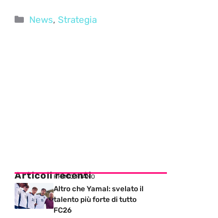
Categorie
News
,
Strategia
Articoli recenti
PRIMO PIANO
Altro che Yamal: svelato il
talento più forte di tutto
FC26