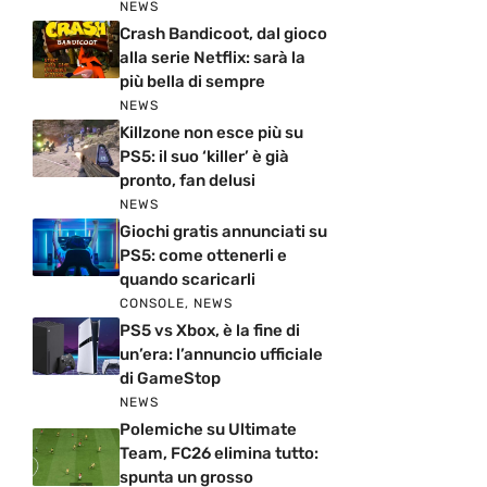
NEWS
Crash Bandicoot, dal gioco
alla serie Netflix: sarà la
più bella di sempre
NEWS
Killzone non esce più su
PS5: il suo ‘killer’ è già
pronto, fan delusi
NEWS
Giochi gratis annunciati su
PS5: come ottenerli e
quando scaricarli
CONSOLE
,
NEWS
PS5 vs Xbox, è la fine di
un’era: l’annuncio ufficiale
di GameStop
NEWS
Polemiche su Ultimate
Team, FC26 elimina tutto:
spunta un grosso