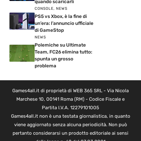
quando scaricarli
CONSOLE
,
NEWS
PS5 vs Xbox, è la fine di
un’era: l’annuncio ufficiale
di GameStop
NEWS
Polemiche su Ultimate
Team, FC26 elimina tutto:
spunta un grosso
problema
Games4all.it di proprietà di WEB 365 SRL - Via Nicola
Marchese 10, 00141 Roma (RM) - Codice Fiscale e
Partita I.V.A. 12279101005
Games4all.it non è una testata giornalistica, in quanto
viene aggiornato senza alcuna periodicità. Non può
pertanto considerarsi un prodotto editoriale ai sensi