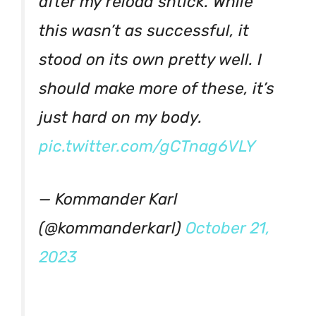
after my reload shtick. While
this wasn’t as successful, it
stood on its own pretty well. I
should make more of these, it’s
just hard on my body.
pic.twitter.com/gCTnag6VLY
— Kommander Karl
(@kommanderkarl)
October 21,
2023