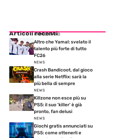
Articoli recenti
PRIMO PIANO
Altro che Yamal: svelato il
talento più forte di tutto
FC26
NEWS
Crash Bandicoot, dal gioco
alla serie Netflix: sarà la
più bella di sempre
NEWS
Killzone non esce più su
PS5: il suo ‘killer’ è già
pronto, fan delusi
NEWS
Giochi gratis annunciati su
PS5: come ottenerli e