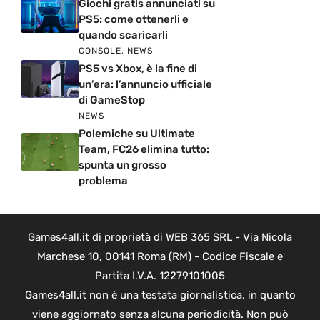
Giochi gratis annunciati su
PS5: come ottenerli e
quando scaricarli
CONSOLE
,
NEWS
PS5 vs Xbox, è la fine di
un’era: l’annuncio ufficiale
di GameStop
NEWS
Polemiche su Ultimate
Team, FC26 elimina tutto:
spunta un grosso
problema
Games4all.it di proprietà di WEB 365 SRL - Via Nicola
Marchese 10, 00141 Roma (RM) - Codice Fiscale e
Partita I.V.A. 12279101005
Games4all.it non è una testata giornalistica, in quanto
viene aggiornato senza alcuna periodicità. Non può