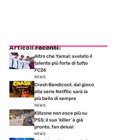
Articoli recenti
PRIMO PIANO
Altro che Yamal: svelato il
talento più forte di tutto
FC26
NEWS
Crash Bandicoot, dal gioco
alla serie Netflix: sarà la
più bella di sempre
NEWS
Killzone non esce più su
PS5: il suo ‘killer’ è già
pronto, fan delusi
NEWS