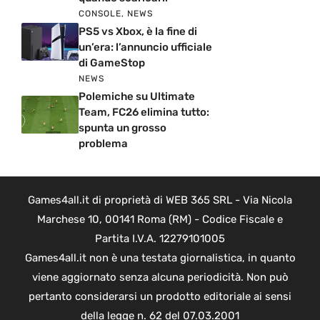
CONSOLE
,
NEWS
PS5 vs Xbox, è la fine di
un’era: l’annuncio ufficiale
di GameStop
NEWS
Polemiche su Ultimate
Team, FC26 elimina tutto:
spunta un grosso
problema
Games4all.it di proprietà di WEB 365 SRL - Via Nicola
Marchese 10, 00141 Roma (RM) - Codice Fiscale e
Partita I.V.A. 12279101005
Games4all.it non è una testata giornalistica, in quanto
viene aggiornato senza alcuna periodicità. Non può
pertanto considerarsi un prodotto editoriale ai sensi
della legge n. 62 del 07.03.2001