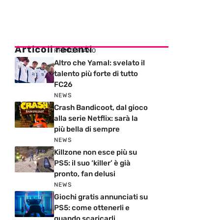
Articoli recenti
PRIMO PIANO
Altro che Yamal: svelato il
talento più forte di tutto
FC26
NEWS
Crash Bandicoot, dal gioco
alla serie Netflix: sarà la
più bella di sempre
NEWS
Killzone non esce più su
PS5: il suo ‘killer’ è già
pronto, fan delusi
NEWS
Giochi gratis annunciati su
PS5: come ottenerli e
quando scaricarli