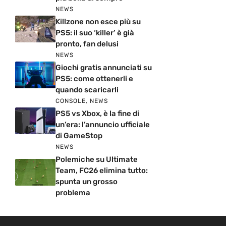
NEWS
Killzone non esce più su
PS5: il suo ‘killer’ è già
pronto, fan delusi
NEWS
Giochi gratis annunciati su
PS5: come ottenerli e
quando scaricarli
CONSOLE
,
NEWS
PS5 vs Xbox, è la fine di
un’era: l’annuncio ufficiale
di GameStop
NEWS
Polemiche su Ultimate
Team, FC26 elimina tutto:
spunta un grosso
problema