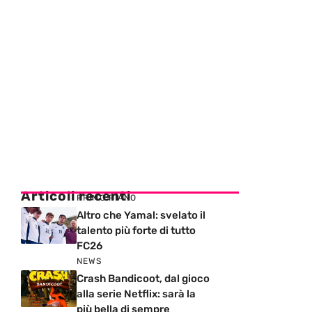
Articoli recenti
PRIMO PIANO
Altro che Yamal: svelato il
talento più forte di tutto
FC26
NEWS
Crash Bandicoot, dal gioco
alla serie Netflix: sarà la
più bella di sempre