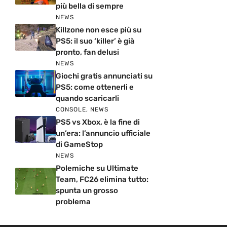
più bella di sempre
NEWS
Killzone non esce più su
PS5: il suo ‘killer’ è già
pronto, fan delusi
NEWS
Giochi gratis annunciati su
PS5: come ottenerli e
quando scaricarli
CONSOLE
,
NEWS
PS5 vs Xbox, è la fine di
un’era: l’annuncio ufficiale
di GameStop
NEWS
Polemiche su Ultimate
Team, FC26 elimina tutto:
spunta un grosso
problema