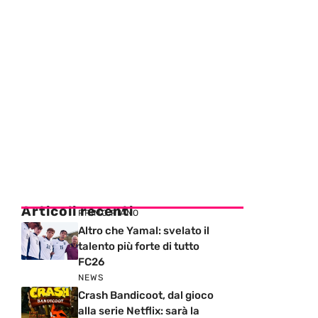
Articoli recenti
PRIMO PIANO
Altro che Yamal: svelato il
talento più forte di tutto
FC26
NEWS
Crash Bandicoot, dal gioco
alla serie Netflix: sarà la