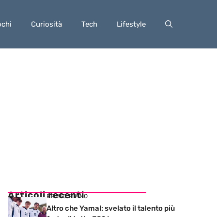
ochi
Curiosità
Tech
Lifestyle
Articoli recenti
PRIMO PIANO
Altro che Yamal: svelato il talento più