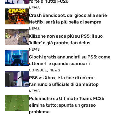
forte di tutto FC26
NEWS
Crash Bandicoot, dal gioco alla serie
Netflix: sarà la più bella di sempre
NEWS
Killzone non esce più su PS5: il suo
‘killer’ è già pronto, fan delusi
NEWS
Giochi gratis annunciati su PS5: come
ottenerli e quando scaricarli
CONSOLE
,
NEWS
PS5 vs Xbox, è la fine di un’era:
l’annuncio ufficiale di GameStop
NEWS
Polemiche su Ultimate Team, FC26
elimina tutto: spunta un grosso
problema