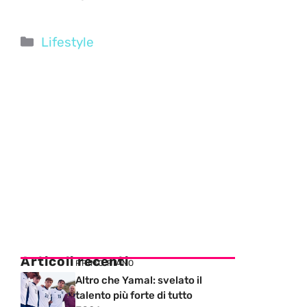
Categorie
Lifestyle
Articoli recenti
PRIMO PIANO
Altro che Yamal: svelato il
talento più forte di tutto