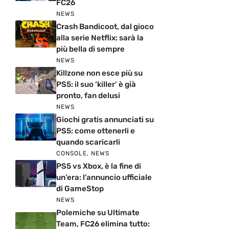
FC26
NEWS
Crash Bandicoot, dal gioco
alla serie Netflix: sarà la
più bella di sempre
NEWS
Killzone non esce più su
PS5: il suo ‘killer’ è già
pronto, fan delusi
NEWS
Giochi gratis annunciati su
PS5: come ottenerli e
quando scaricarli
CONSOLE
,
NEWS
PS5 vs Xbox, è la fine di
un’era: l’annuncio ufficiale
di GameStop
NEWS
Polemiche su Ultimate
Team, FC26 elimina tutto: