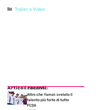
Categorie
Trailer e Video
Articoli recenti
PRIMO PIANO
Altro che Yamal: svelato il
talento più forte di tutto
FC26