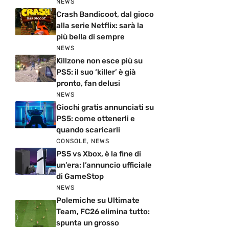
NEWS
Crash Bandicoot, dal gioco
alla serie Netflix: sarà la
più bella di sempre
NEWS
Killzone non esce più su
PS5: il suo ‘killer’ è già
pronto, fan delusi
NEWS
Giochi gratis annunciati su
PS5: come ottenerli e
quando scaricarli
CONSOLE
,
NEWS
PS5 vs Xbox, è la fine di
un’era: l’annuncio ufficiale
di GameStop
NEWS
Polemiche su Ultimate
Team, FC26 elimina tutto:
spunta un grosso