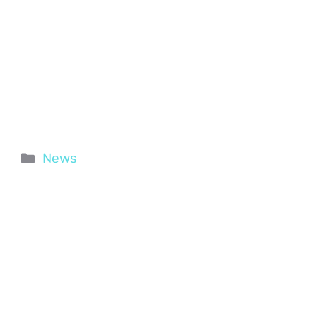
Categorie
News