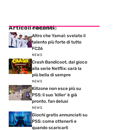
Articoli recenti
PRIMO PIANO
Altro che Yamal: svelato il
talento più forte di tutto
FC26
NEWS
Crash Bandicoot, dal gioco
alla serie Netflix: sarà la
più bella di sempre
NEWS
Killzone non esce più su
PS5: il suo ‘killer’ è già
pronto, fan delusi
NEWS
Giochi gratis annunciati su
PS5: come ottenerli e
quando scaricarli