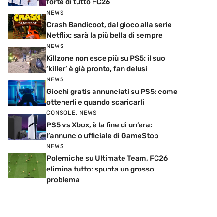
forte di tutto FC26
NEWS
Crash Bandicoot, dal gioco alla serie
Netflix: sarà la più bella di sempre
NEWS
Killzone non esce più su PS5: il suo
‘killer’ è già pronto, fan delusi
NEWS
Giochi gratis annunciati su PS5: come
ottenerli e quando scaricarli
CONSOLE
,
NEWS
PS5 vs Xbox, è la fine di un’era:
l’annuncio ufficiale di GameStop
NEWS
Polemiche su Ultimate Team, FC26
elimina tutto: spunta un grosso
problema