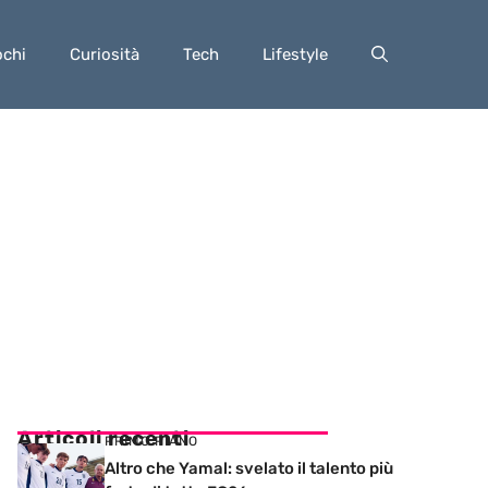
ochi
Curiosità
Tech
Lifestyle
Articoli recenti
PRIMO PIANO
Altro che Yamal: svelato il talento più