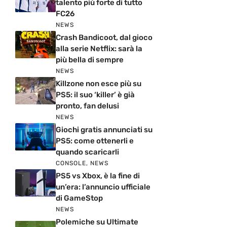
talento più forte di tutto
FC26
NEWS
Crash Bandicoot, dal gioco
alla serie Netflix: sarà la
più bella di sempre
NEWS
Killzone non esce più su
PS5: il suo ‘killer’ è già
pronto, fan delusi
NEWS
Giochi gratis annunciati su
PS5: come ottenerli e
quando scaricarli
CONSOLE
,
NEWS
PS5 vs Xbox, è la fine di
un’era: l’annuncio ufficiale
di GameStop
NEWS
Polemiche su Ultimate