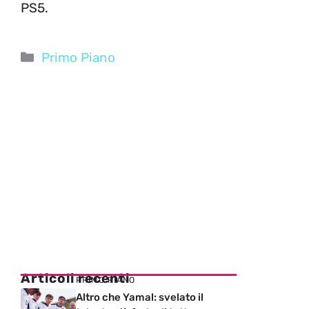
PS5.
Categorie
Primo Piano
Articoli recenti
PRIMO PIANO
Altro che Yamal: svelato il