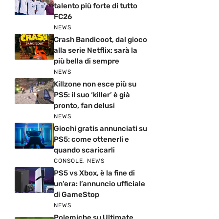
talento più forte di tutto
FC26
NEWS
Crash Bandicoot, dal gioco
alla serie Netflix: sarà la
più bella di sempre
NEWS
Killzone non esce più su
PS5: il suo ‘killer’ è già
pronto, fan delusi
NEWS
Giochi gratis annunciati su
PS5: come ottenerli e
quando scaricarli
CONSOLE
,
NEWS
PS5 vs Xbox, è la fine di
un’era: l’annuncio ufficiale
di GameStop
NEWS
Polemiche su Ultimate