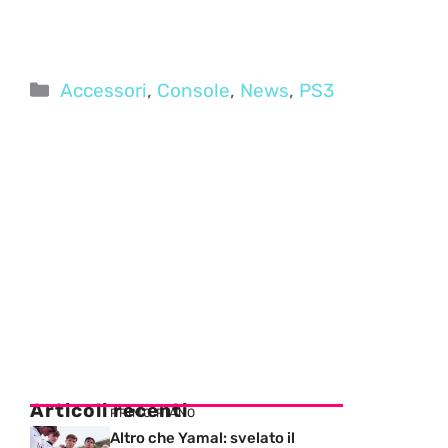
Categorie
Accessori
,
Console
,
News
,
PS3
Articoli recenti
PRIMO PIANO
Altro che Yamal: svelato il