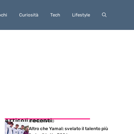
ochi
Curiosità
Tech
Lifestyle
Articoli recenti
PRIMO PIANO
Altro che Yamal: svelato il talento più