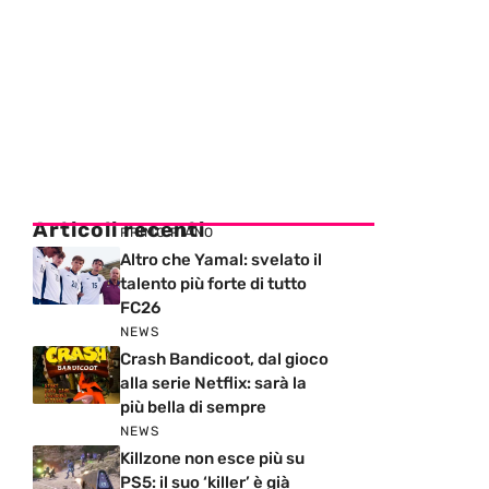
Articoli recenti
PRIMO PIANO
Altro che Yamal: svelato il
talento più forte di tutto
FC26
NEWS
Crash Bandicoot, dal gioco
alla serie Netflix: sarà la
più bella di sempre
NEWS
Killzone non esce più su
PS5: il suo ‘killer’ è già