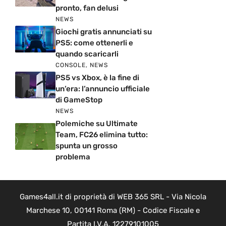
pronto, fan delusi
NEWS
Giochi gratis annunciati su
PS5: come ottenerli e
quando scaricarli
CONSOLE
,
NEWS
PS5 vs Xbox, è la fine di
un’era: l’annuncio ufficiale
di GameStop
NEWS
Polemiche su Ultimate
Team, FC26 elimina tutto:
spunta un grosso
problema
Games4all.it di proprietà di WEB 365 SRL - Via Nicola
Marchese 10, 00141 Roma (RM) - Codice Fiscale e
Partita I.V.A. 12279101005