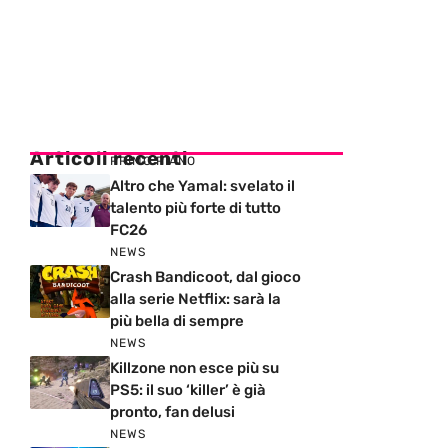
Articoli recenti
PRIMO PIANO
Altro che Yamal: svelato il
talento più forte di tutto
FC26
NEWS
Crash Bandicoot, dal gioco
alla serie Netflix: sarà la
più bella di sempre
NEWS
Killzone non esce più su
PS5: il suo ‘killer’ è già
pronto, fan delusi
NEWS