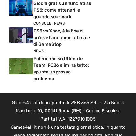
Giochi gratis annunciati su
PS5: come ottenerli e
quando scaricarli
CONSOLE
,
NEWS
PS5 vs Xbox, è la fine di
un’era: l’annuncio ufficiale
di GameStop
NEWS
Polemiche su Ultimate
Team, FC26 elimina tutto:
spunta un grosso
problema
Games4all.it di proprietà di WEB 365 SRL - Via Nicola
Marchese 10, 00141 Roma (RM) - Codice Fiscale e
Partita I.V.A. 12279101005
Games4all.it non è una testata giornalistica, in quanto
viene aggiornato senza alcuna periodicità. Non può