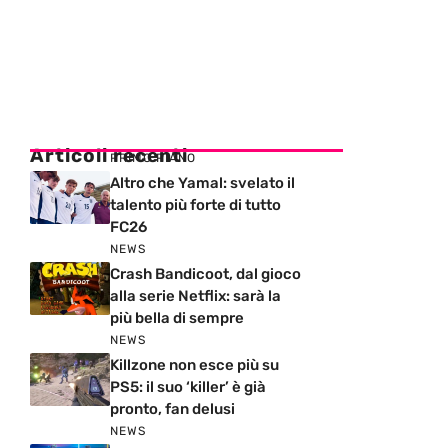
Articoli recenti
PRIMO PIANO
Altro che Yamal: svelato il
talento più forte di tutto
FC26
NEWS
Crash Bandicoot, dal gioco
alla serie Netflix: sarà la
più bella di sempre
NEWS
Killzone non esce più su
PS5: il suo ‘killer’ è già
pronto, fan delusi
NEWS