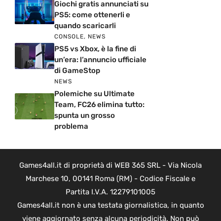
Giochi gratis annunciati su
PS5: come ottenerli e
quando scaricarli
CONSOLE
,
NEWS
PS5 vs Xbox, è la fine di
un’era: l’annuncio ufficiale
di GameStop
NEWS
Polemiche su Ultimate
Team, FC26 elimina tutto:
spunta un grosso
problema
Games4all.it di proprietà di WEB 365 SRL - Via Nicola
Marchese 10, 00141 Roma (RM) - Codice Fiscale e
Partita I.V.A. 12279101005
Games4all.it non è una testata giornalistica, in quanto
viene aggiornato senza alcuna periodicità. Non può