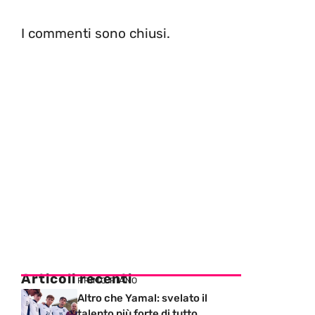
I commenti sono chiusi.
Articoli recenti
PRIMO PIANO
Altro che Yamal: svelato il
talento più forte di tutto