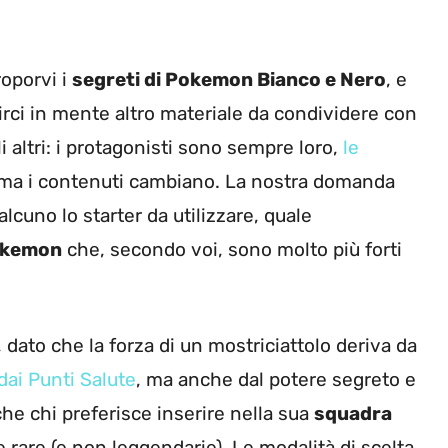
roporvi i
segreti di Pokemon Bianco e Nero
, e
rci in mente altro materiale da condividere con
li altri: i protagonisti sono sempre loro,
le
 ma i contenuti cambiano. La nostra domanda
alcuno lo starter da utilizzare, quale
kemon
che, secondo voi, sono molto più forti
dato che la forza di un mostriciattolo deriva da
dai Punti Salute
, ma anche dal potere segreto e
nche chi preferisce inserire nella sua
squadra
 rare (e non leggendarie). Le modalità di scelta