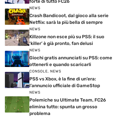
forte di tutto FC26
NEWS
Crash Bandicoot, dal gioco alla serie
Netflix: sarà la più bella di sempre
NEWS
Killzone non esce più su PS5: il suo
‘killer’ è già pronto, fan delusi
NEWS
Giochi gratis annunciati su PS5: come
ottenerli e quando scaricarli
CONSOLE
,
NEWS
PS5 vs Xbox, è la fine di un’era:
l’annuncio ufficiale di GameStop
NEWS
Polemiche su Ultimate Team, FC26
elimina tutto: spunta un grosso
problema