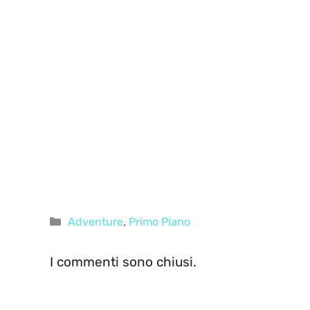
Categorie
Adventure
,
Primo Piano
I commenti sono chiusi.