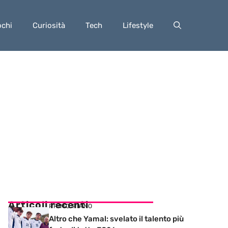
ochi
Curiosità
Tech
Lifestyle
Articoli recenti
PRIMO PIANO
Altro che Yamal: svelato il talento più