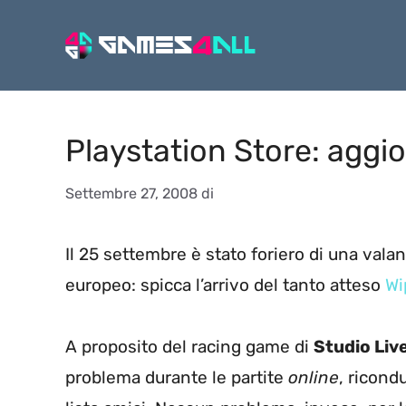
Vai
al
contenuto
Playstation Store: aggi
Settembre 27, 2008
di
Il 25 settembre è stato foriero di una vala
europeo: spicca l’arrivo del tanto atteso
Wi
A proposito del racing game di
Studio Liv
problema durante le partite
online
, ricond