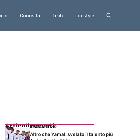
ochi
Curiosità
Tech
Lifestyle
Articoli recenti
PRIMO PIANO
Altro che Yamal: svelato il talento più