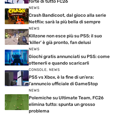
forte di tutto FC26
NEWS
Crash Bandicoot, dal gioco alla serie
Netflix: sarà la più bella di sempre
NEWS
Killzone non esce più su PS5: il suo
‘killer’ è già pronto, fan delusi
NEWS
Giochi gratis annunciati su PS5: come
ottenerli e quando scaricarli
CONSOLE
,
NEWS
PS5 vs Xbox, è la fine di un’era:
l’annuncio ufficiale di GameStop
NEWS
Polemiche su Ultimate Team, FC26
elimina tutto: spunta un grosso
problema