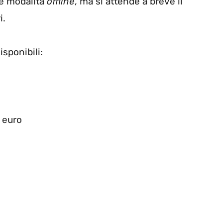
le modalità
offline
, ma si attende a breve il
i.
isponibili:
9 euro