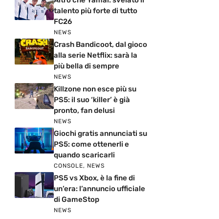
talento più forte di tutto
FC26
NEWS
Crash Bandicoot, dal gioco
alla serie Netflix: sarà la
più bella di sempre
NEWS
Killzone non esce più su
PS5: il suo ‘killer’ è già
pronto, fan delusi
NEWS
Giochi gratis annunciati su
PS5: come ottenerli e
quando scaricarli
CONSOLE
,
NEWS
PS5 vs Xbox, è la fine di
un’era: l’annuncio ufficiale
di GameStop
NEWS