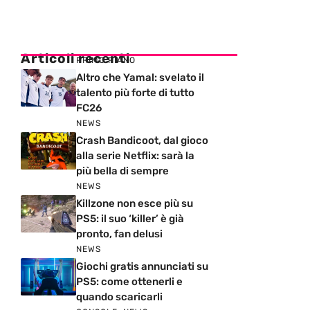
Articoli recenti
PRIMO PIANO
Altro che Yamal: svelato il
talento più forte di tutto
FC26
NEWS
Crash Bandicoot, dal gioco
alla serie Netflix: sarà la
più bella di sempre
NEWS
Killzone non esce più su
PS5: il suo ‘killer’ è già
pronto, fan delusi
NEWS
Giochi gratis annunciati su
PS5: come ottenerli e
quando scaricarli