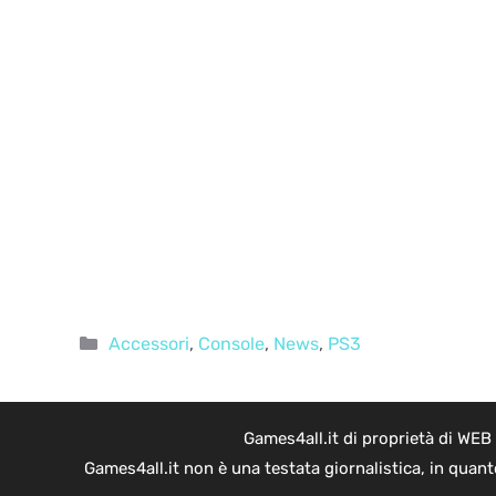
Categorie
Accessori
,
Console
,
News
,
PS3
Games4all.it di proprietà di WEB
Games4all.it non è una testata giornalistica, in quan