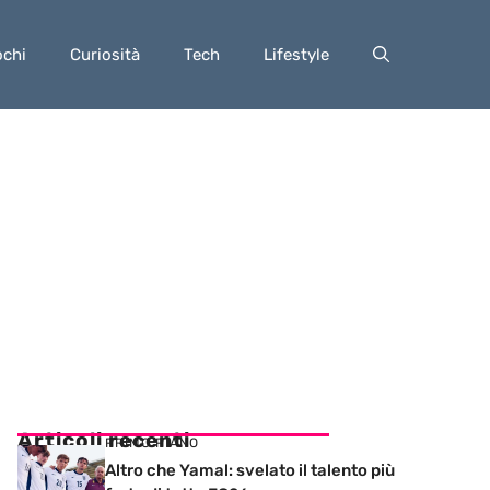
ochi
Curiosità
Tech
Lifestyle
Articoli recenti
PRIMO PIANO
Altro che Yamal: svelato il talento più