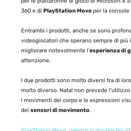
per le piattaforme di gioco di Microsoft e
360 e di
PlayStation Move
per la console 
Entrambi i prodotti, anche se sono profond
videogiocatori che sperano sempre di più in
migliorare notevolmente l’
esperienza di 
attenzione.
I due prodotti sono molto diversi tra di 
molto diverso. Natal non prevede l’utilizzo
i movimenti del corpo e le espressioni vis
dei
sensori di movimento
.
PlayStation Move, mentre si discute dei tito