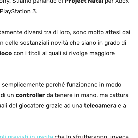
 Sony. Stiamo parlando di
Project Natal
per Xbox
PlayStation 3.
amente diversi tra di loro, sono molto attesi dai
 delle sostanziali novità che siano in grado di
gioco
con i titoli ai quali si rivolge maggiore
loro semplicemente perché funzionano in modo
 di un
controller
da tenere in mano, ma cattura
uali del giocatore grazie ad una
telecamera
e a
li previsti in uscita
che lo sfrutteranno, invece