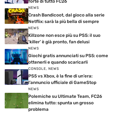
forte di tutto FC26
NEWS
Crash Bandicoot, dal gioco alla serie
Netflix: sarà la più bella di sempre
NEWS
Killzone non esce più su PS5: il suo
‘killer’ è già pronto, fan delusi
NEWS
Giochi gratis annunciati su PS5: come
ottenerli e quando scaricarli
CONSOLE
,
NEWS
PS5 vs Xbox, è la fine di un’era:
l’annuncio ufficiale di GameStop
NEWS
Polemiche su Ultimate Team, FC26
elimina tutto: spunta un grosso
problema