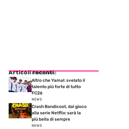
Articoli recenti
PRIMO PIANO
Altro che Yamal: svelato il
talento più forte di tutto
FC26
NEWS
Crash Bandicoot, dal gioco
alla serie Netflix: sarà la
più bella di sempre
NEWS