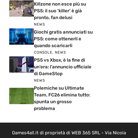
Killzone non esce più su
PS5: il suo ‘killer’ è già
pronto, fan delusi
NEWS
Giochi gratis annunciati su
PS5: come ottenerli e
quando scaricarli
CONSOLE
,
NEWS
PS5 vs Xbox, è la fine di
un’era: l’annuncio ufficiale
di GameStop
NEWS
Polemiche su Ultimate
Team, FC26 elimina tutto:
spunta un grosso
problema
Games4all.it di proprietà di WEB 365 SRL - Via Nicola