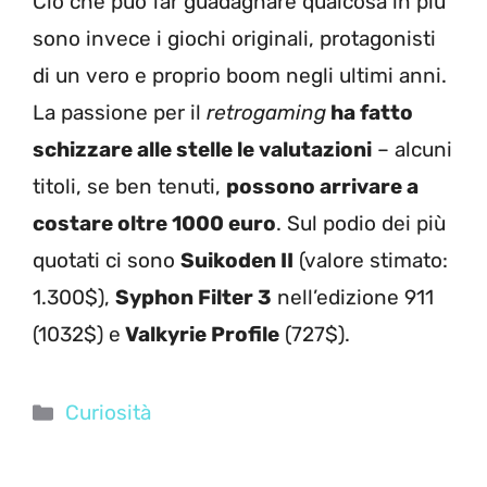
Ciò che può far guadagnare qualcosa in più
sono invece i giochi originali, protagonisti
di un vero e proprio boom negli ultimi anni.
La passione per il
retrogaming
ha fatto
schizzare alle stelle le valutazioni
– alcuni
titoli, se ben tenuti,
possono arrivare a
costare oltre 1000 euro
. Sul podio dei più
quotati ci sono
Suikoden II
(valore stimato:
1.300$),
Syphon Filter 3
nell’edizione 911
(1032$) e
Valkyrie Profile
(727$).
Categorie
Curiosità