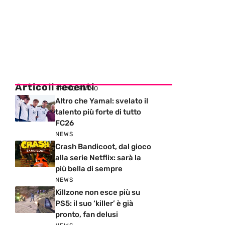
Articoli recenti
PRIMO PIANO
Altro che Yamal: svelato il
talento più forte di tutto
FC26
NEWS
Crash Bandicoot, dal gioco
alla serie Netflix: sarà la
più bella di sempre
NEWS
Killzone non esce più su
PS5: il suo ‘killer’ è già
pronto, fan delusi