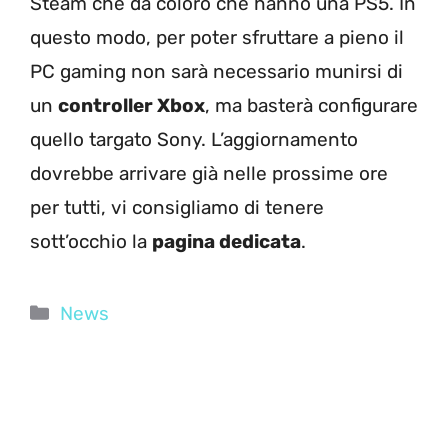
Steam che da coloro che hanno una PS5. In
questo modo, per poter sfruttare a pieno il
PC gaming non sarà necessario munirsi di
un
controller Xbox
, ma basterà configurare
quello targato Sony. L’aggiornamento
dovrebbe arrivare già nelle prossime ore
per tutti, vi consigliamo di tenere
sott’occhio la
pagina dedicata
.
Categorie
News