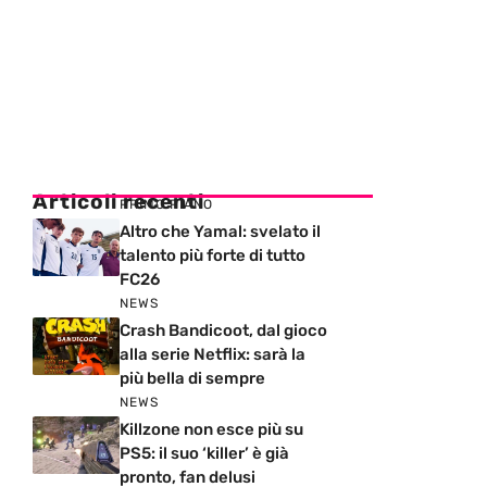
Articoli recenti
PRIMO PIANO
Altro che Yamal: svelato il
talento più forte di tutto
FC26
NEWS
Crash Bandicoot, dal gioco
alla serie Netflix: sarà la
più bella di sempre
NEWS
Killzone non esce più su
PS5: il suo ‘killer’ è già
pronto, fan delusi