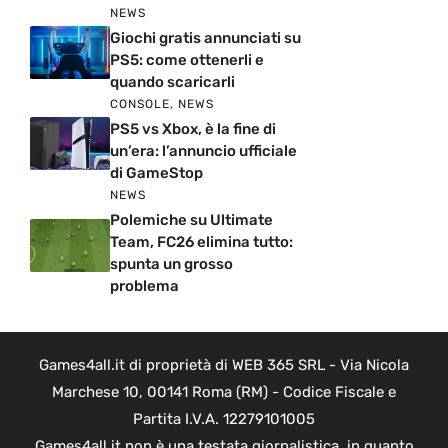
NEWS
Giochi gratis annunciati su
PS5: come ottenerli e
quando scaricarli
CONSOLE
,
NEWS
PS5 vs Xbox, è la fine di
un’era: l’annuncio ufficiale
di GameStop
NEWS
Polemiche su Ultimate
Team, FC26 elimina tutto:
spunta un grosso
problema
Games4all.it di proprietà di WEB 365 SRL - Via Nicola
Marchese 10, 00141 Roma (RM) - Codice Fiscale e
Partita I.V.A. 12279101005
Games4all.it non è una testata giornalistica, in quanto