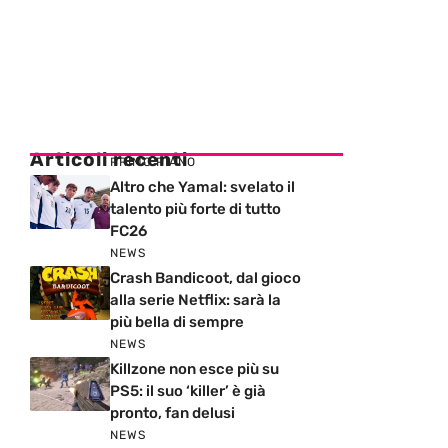
Articoli recenti
PRIMO PIANO
Altro che Yamal: svelato il
talento più forte di tutto
FC26
NEWS
Crash Bandicoot, dal gioco
alla serie Netflix: sarà la
più bella di sempre
NEWS
Killzone non esce più su
PS5: il suo ‘killer’ è già
pronto, fan delusi
NEWS