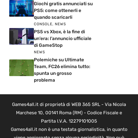
Giochi gratis annunciati su
PS5: come ottenerli e
quando scaricarli
CONSOLE
,
NEWS
PS5 vs Xbox, è la fine di
un’era: l’annuncio ufficiale
di GameStop
NEWS
Polemiche su Ultimate
Team, FC26 elimina tutto:
spunta un grosso
problema
Games4all.it di proprietà di WEB 365 SRL - Via Nicola
Marchese 10, 00141 Roma (RM) - Codice Fiscale e
Partita I.V.A. 12279101005
Games4all.it non è una testata giornalistica, in quanto
viene aggiornato senza alcuna periodicità. Non può