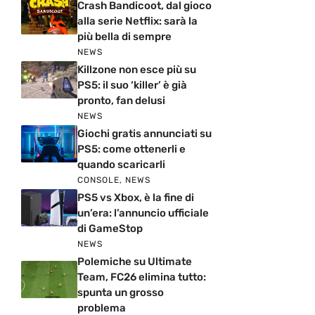
Crash Bandicoot, dal gioco
alla serie Netflix: sarà la
più bella di sempre
NEWS
Killzone non esce più su
PS5: il suo ‘killer’ è già
pronto, fan delusi
NEWS
Giochi gratis annunciati su
PS5: come ottenerli e
quando scaricarli
CONSOLE
,
NEWS
PS5 vs Xbox, è la fine di
un’era: l’annuncio ufficiale
di GameStop
NEWS
Polemiche su Ultimate
Team, FC26 elimina tutto:
spunta un grosso
problema