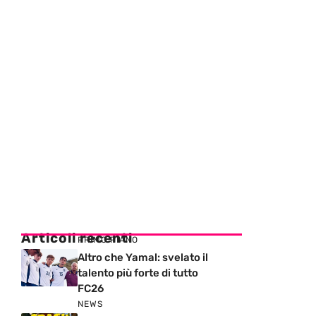
Articoli recenti
PRIMO PIANO
Altro che Yamal: svelato il
talento più forte di tutto
FC26
NEWS