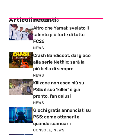
Articoli recenti
PRIMO PIANO
Altro che Yamal: svelato il
talento più forte di tutto
FC26
NEWS
Crash Bandicoot, dal gioco
alla serie Netflix: sarà la
più bella di sempre
NEWS
Killzone non esce più su
PS5: il suo ‘killer’ è già
pronto, fan delusi
NEWS
Giochi gratis annunciati su
PS5: come ottenerli e
quando scaricarli
CONSOLE
,
NEWS