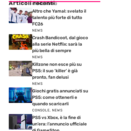
Articoli recenti
PRIMO PIANO
Altro che Yamal: svelato il
talento più forte di tutto
FC26
NEWS
Crash Bandicoot, dal gioco
alla serie Netflix: sarà la
più bella di sempre
NEWS
Killzone non esce più su
PS5: il suo ‘killer’ è già
pronto, fan delusi
NEWS
Giochi gratis annunciati su
PS5: come ottenerli e
quando scaricarli
CONSOLE
,
NEWS
PS5 vs Xbox, è la fine di
un’era: l’annuncio ufficiale
di GameStop