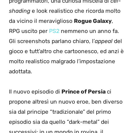
programmatori, una curiosa miscela di
cel-
shading
e look realistico che ricorda molto
da vicino il meraviglioso
Rogue Galaxy
,
RPG uscito per
PS2
nemmeno un anno fa.
Gli screenshots parlano chiaro, l’
appeal
del
gioco e tutt’altro che cartoonesco, ed anzi è
molto realistico malgrado l’impostazione
adottata.
Il nuovo episodio di
Prince of Persia
ci
propone altresì un nuovo eroe, ben diverso
sia dal principe “tradizionale” del primo
episodio sia da quello “dark-metal” dei
successivi: in un mondo in rovina, il