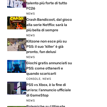
talento più forte di tutto
FC26
NEWS
Crash Bandicoot, dal gioco
alla serie Netflix: sarà la
più bella di sempre
NEWS
Killzone non esce più su
PS5: il suo ‘killer’ è già
pronto, fan delusi
NEWS
Giochi gratis annunciati su
PS5: come ottenerli e
quando scaricarli
CONSOLE
,
NEWS
PS5 vs Xbox, è la fine di
un’era: l’annuncio ufficiale
di GameStop
NEWS
Polemiche su Ultimate