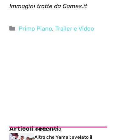
Immagini tratte da Games.it
Categorie
Primo Piano
,
Trailer e Video
Articoli recenti
PRIMO PIANO
Altro che Yamal: svelato il