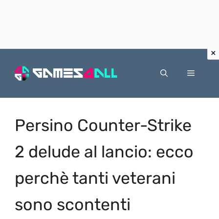
Vai
al
Menu
contenuto
Persino Counter-Strike
2 delude al lancio: ecco
perchè tanti veterani
sono scontenti