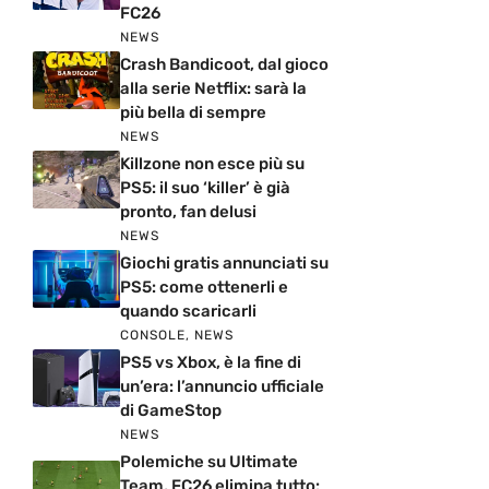
FC26
NEWS
Crash Bandicoot, dal gioco
alla serie Netflix: sarà la
più bella di sempre
NEWS
Killzone non esce più su
PS5: il suo ‘killer’ è già
pronto, fan delusi
NEWS
Giochi gratis annunciati su
PS5: come ottenerli e
quando scaricarli
CONSOLE
,
NEWS
PS5 vs Xbox, è la fine di
un’era: l’annuncio ufficiale
di GameStop
NEWS
Polemiche su Ultimate
Team, FC26 elimina tutto: