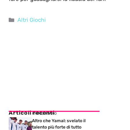
Categorie
Altri Giochi
Articoli recenti
PRIMO PIANO
Altro che Yamal: svelato il
talento più forte di tutto