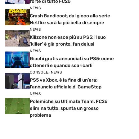
forte di tutto FC26
NEWS
Crash Bandicoot, dal gioco alla serie
Netflix: sarà la più bella di sempre
NEWS
Killzone non esce più su PS5: il suo
‘killer’ è già pronto, fan delusi
NEWS
Giochi gratis annunciati su PS5: come
ottenerli e quando scaricarli
CONSOLE
,
NEWS
PS5 vs Xbox, è la fine di un’era:
l’annuncio ufficiale di GameStop
NEWS
Polemiche su Ultimate Team, FC26
elimina tutto: spunta un grosso
problema