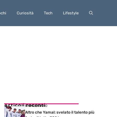
ochi
Curiosità
Tech
Lifestyle
Articoli recenti
PRIMO PIANO
Altro che Yamal: svelato il talento più