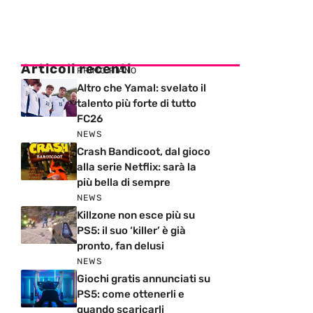
Articoli recenti
PRIMO PIANO
Altro che Yamal: svelato il
talento più forte di tutto
FC26
NEWS
Crash Bandicoot, dal gioco
alla serie Netflix: sarà la
più bella di sempre
NEWS
Killzone non esce più su
PS5: il suo ‘killer’ è già
pronto, fan delusi
NEWS
Giochi gratis annunciati su
PS5: come ottenerli e
quando scaricarli