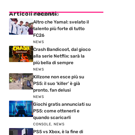
Articoli recenti
PRIMO PIANO
Altro che Yamal: svelato il
talento più forte di tutto
FC26
NEWS
Crash Bandicoot, dal gioco
alla serie Netflix: sarà la
più bella di sempre
NEWS
Killzone non esce più su
PS5: il suo ‘killer’ è già
pronto, fan delusi
NEWS
Giochi gratis annunciati su
PS5: come ottenerli e
quando scaricarli
CONSOLE
,
NEWS
PS5 vs Xbox, è la fine di