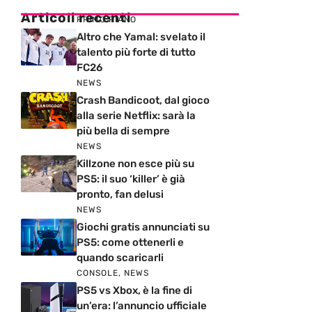
Articoli recenti
PRIMO PIANO
Altro che Yamal: svelato il
talento più forte di tutto
FC26
NEWS
Crash Bandicoot, dal gioco
alla serie Netflix: sarà la
più bella di sempre
NEWS
Killzone non esce più su
PS5: il suo ‘killer’ è già
pronto, fan delusi
NEWS
Giochi gratis annunciati su
PS5: come ottenerli e
quando scaricarli
CONSOLE
,
NEWS
PS5 vs Xbox, è la fine di
un’era: l’annuncio ufficiale