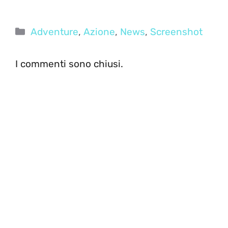
Categorie
Adventure
,
Azione
,
News
,
Screenshot
I commenti sono chiusi.