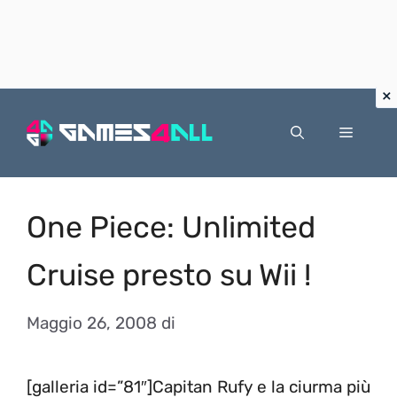
Vai
al
Menu
contenuto
One Piece: Unlimited
Cruise presto su Wii !
Maggio 26, 2008
di
[galleria id=”81″]Capitan Rufy e la ciurma più