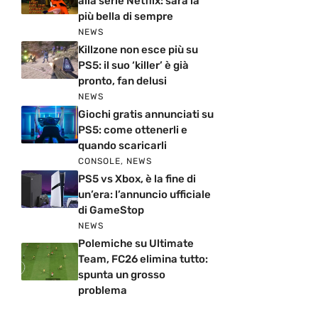
alla serie Netflix: sarà la
più bella di sempre
NEWS
Killzone non esce più su
PS5: il suo ‘killer’ è già
pronto, fan delusi
NEWS
Giochi gratis annunciati su
PS5: come ottenerli e
quando scaricarli
CONSOLE
,
NEWS
PS5 vs Xbox, è la fine di
un’era: l’annuncio ufficiale
di GameStop
NEWS
Polemiche su Ultimate
Team, FC26 elimina tutto:
spunta un grosso
problema