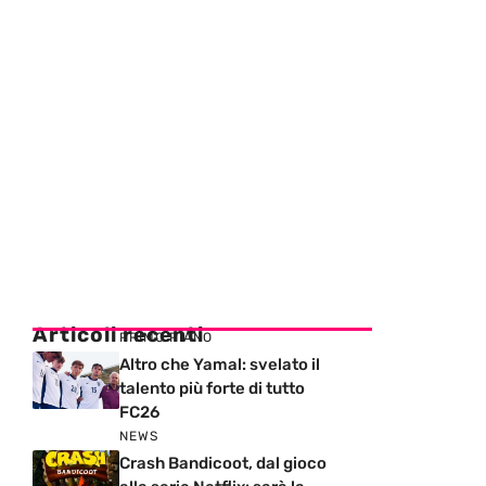
Articoli recenti
PRIMO PIANO
Altro che Yamal: svelato il
talento più forte di tutto
FC26
NEWS
Crash Bandicoot, dal gioco