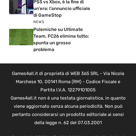
PS5 vs Xbox, è la fine di
un’era: l’annuncio ufficiale
di GameStop
NEWS
Polemiche su Ultimate
Team, FC26 elimina tutto:
spunta un grosso
problema
Games4all.it di proprietà di WEB 365 SRL - Via Nicola
Marchese 10, 00141 Roma (RM) - Codice Fiscale e
Partita I.V.A. 12279101005
Games4all.it non è una testata giornalistica, in quanto
viene aggiornato senza alcuna periodicità. Non può
pertanto considerarsi un prodotto editoriale ai sensi
della legge n. 62 del 07.03.2001