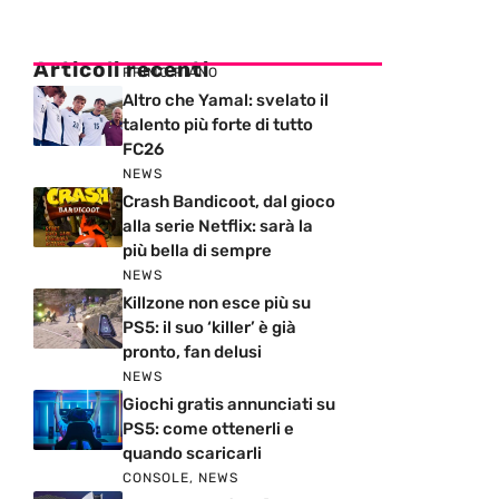
Articoli recenti
PRIMO PIANO
Altro che Yamal: svelato il
talento più forte di tutto
FC26
NEWS
Crash Bandicoot, dal gioco
alla serie Netflix: sarà la
più bella di sempre
NEWS
Killzone non esce più su
PS5: il suo ‘killer’ è già
pronto, fan delusi
NEWS
Giochi gratis annunciati su
PS5: come ottenerli e
quando scaricarli
CONSOLE
,
NEWS