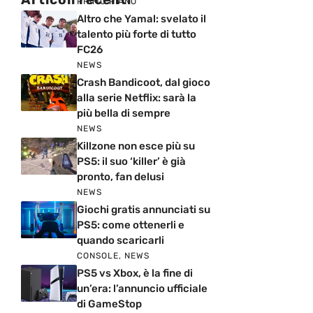
PRIMO PIANO
Altro che Yamal: svelato il
talento più forte di tutto
FC26
NEWS
Crash Bandicoot, dal gioco
alla serie Netflix: sarà la
più bella di sempre
NEWS
Killzone non esce più su
PS5: il suo ‘killer’ è già
pronto, fan delusi
NEWS
Giochi gratis annunciati su
PS5: come ottenerli e
quando scaricarli
CONSOLE
,
NEWS
PS5 vs Xbox, è la fine di
un’era: l’annuncio ufficiale
di GameStop