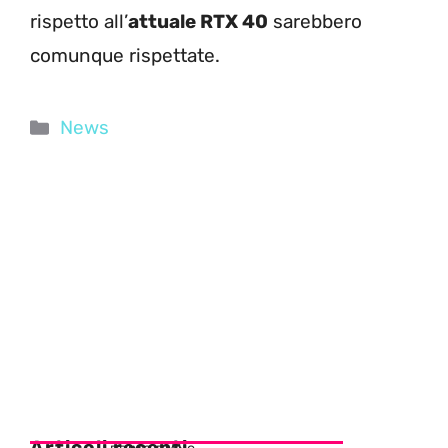
rispetto all’
attuale RTX 40
sarebbero
comunque rispettate.
Categorie
News
Articoli recenti