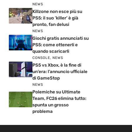
NEWS
Killzone non esce più su
PS5: il suo ‘killer’ è già
pronto, fan delusi
NEWS
Giochi gratis annunciati su
PS5: come ottenerli e
quando scaricarli
CONSOLE
,
NEWS
PS5 vs Xbox, è la fine di
un’era: l’annuncio ufficiale
di GameStop
NEWS
Polemiche su Ultimate
Team, FC26 elimina tutto:
spunta un grosso
problema