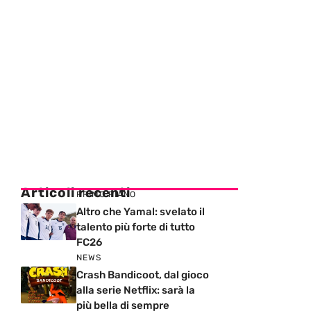
Articoli recenti
PRIMO PIANO
Altro che Yamal: svelato il
talento più forte di tutto
FC26
NEWS
Crash Bandicoot, dal gioco
alla serie Netflix: sarà la
più bella di sempre