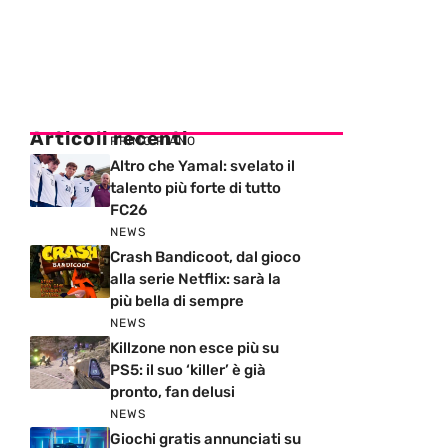
Articoli recenti
PRIMO PIANO
Altro che Yamal: svelato il
talento più forte di tutto
FC26
NEWS
Crash Bandicoot, dal gioco
alla serie Netflix: sarà la
più bella di sempre
NEWS
Killzone non esce più su
PS5: il suo ‘killer’ è già
pronto, fan delusi
NEWS
Giochi gratis annunciati su