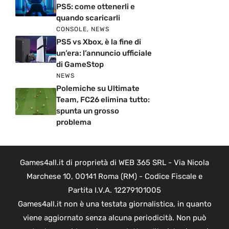
PS5: come ottenerli e
quando scaricarli
CONSOLE
,
NEWS
PS5 vs Xbox, è la fine di
un’era: l’annuncio ufficiale
di GameStop
NEWS
Polemiche su Ultimate
Team, FC26 elimina tutto:
spunta un grosso
problema
Games4all.it di proprietà di WEB 365 SRL - Via Nicola
Marchese 10, 00141 Roma (RM) - Codice Fiscale e
Partita I.V.A. 12279101005
Games4all.it non è una testata giornalistica, in quanto
viene aggiornato senza alcuna periodicità. Non può