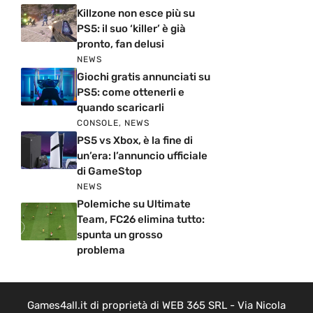
Killzone non esce più su
PS5: il suo ‘killer’ è già
pronto, fan delusi
NEWS
Giochi gratis annunciati su
PS5: come ottenerli e
quando scaricarli
CONSOLE
,
NEWS
PS5 vs Xbox, è la fine di
un’era: l’annuncio ufficiale
di GameStop
NEWS
Polemiche su Ultimate
Team, FC26 elimina tutto:
spunta un grosso
problema
Games4all.it di proprietà di WEB 365 SRL - Via Nicola