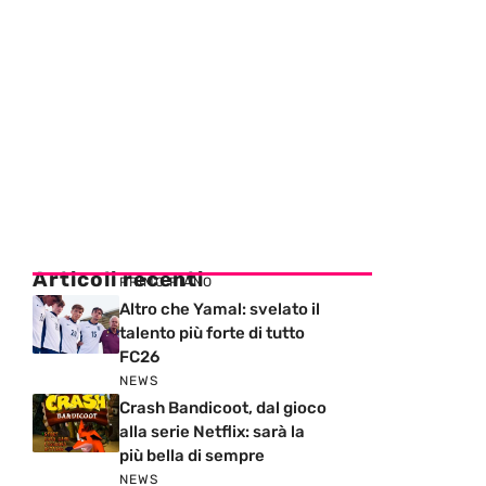
Articoli recenti
PRIMO PIANO
Altro che Yamal: svelato il
talento più forte di tutto
FC26
NEWS
Crash Bandicoot, dal gioco
alla serie Netflix: sarà la
più bella di sempre
NEWS