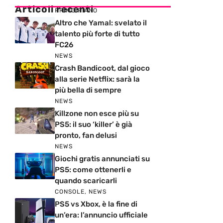
Articoli recenti
PRIMO PIANO
Altro che Yamal: svelato il
talento più forte di tutto
FC26
NEWS
Crash Bandicoot, dal gioco
alla serie Netflix: sarà la
più bella di sempre
NEWS
Killzone non esce più su
PS5: il suo ‘killer’ è già
pronto, fan delusi
NEWS
Giochi gratis annunciati su
PS5: come ottenerli e
quando scaricarli
CONSOLE
,
NEWS
PS5 vs Xbox, è la fine di
un’era: l’annuncio ufficiale