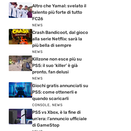
Altro che Yamal: svelato il
talento più forte di tutto
FC26
NEWS
Crash Bandicoot, dal gioco
alla serie Netflix: sarà la
più bella di sempre
NEWS
Killzone non esce più su
PS5: il suo ‘killer’ è già
pronto, fan delusi
NEWS
Giochi gratis annunciati su
PS5: come ottenerli e
quando scaricarli
CONSOLE
,
NEWS
PS5 vs Xbox, è la fine di
un’era: l’annuncio ufficiale
di GameStop