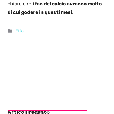
chiaro che
i fan del calcio avranno molto
di cui godere in questi mesi
.
Categorie
Fifa
Articoli recenti
PRIMO PIANO