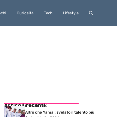
ochi
Curiosità
Tech
Lifestyle
Articoli recenti
PRIMO PIANO
Altro che Yamal: svelato il talento più