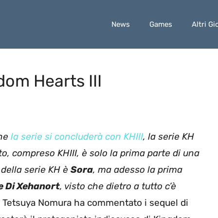
News
Games
Altri Gi
om Hearts III
che
la serie si concluderà con KHIII
, la serie KH
 compreso KHIII, è solo la prima parte di una
 della serie KH è
Sora
, ma adesso la prima
e Di Xehanort
, visto che dietro a tutto c’è
sì Tetsuya Nomura ha commentato i sequel di