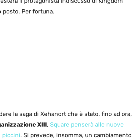
resterà il protagonista indiscusso di Kingdom
 posto. Per fortuna.
udere la saga di Xehanort che è stato, fino ad ora,
anizzazione XIII
,
Square penserà alle nuove
 piccini
. Si prevede, insomma, un cambiamento