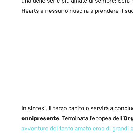
una delle serie più amate di sempre: Sora 
Hearts e nessuno riuscirà a prendere il suo
In sintesi, il terzo capitolo servirà a concl
onnipresente
. Terminata l’epopea dell’
Org
avventure del tanto amato eroe di grandi e