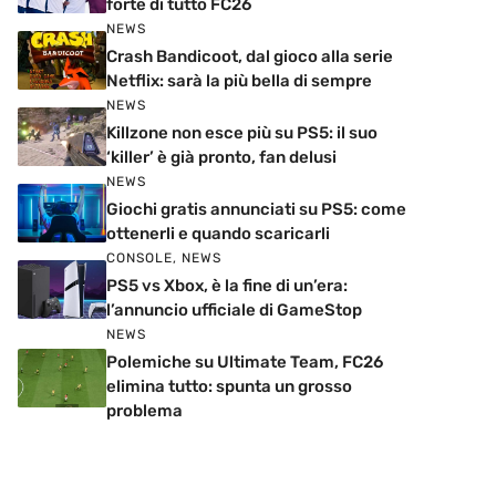
forte di tutto FC26
NEWS
Crash Bandicoot, dal gioco alla serie
Netflix: sarà la più bella di sempre
NEWS
Killzone non esce più su PS5: il suo
‘killer’ è già pronto, fan delusi
NEWS
Giochi gratis annunciati su PS5: come
ottenerli e quando scaricarli
CONSOLE
,
NEWS
PS5 vs Xbox, è la fine di un’era:
l’annuncio ufficiale di GameStop
NEWS
Polemiche su Ultimate Team, FC26
elimina tutto: spunta un grosso
problema