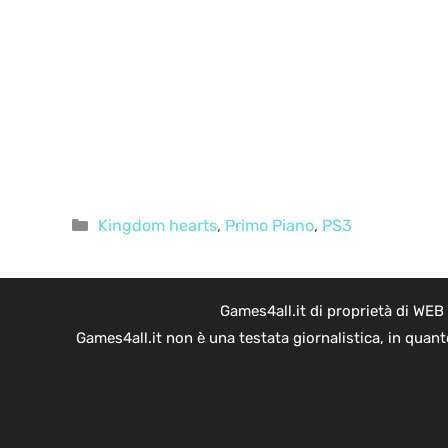
Categorie
Kingdom hearts
,
Primo Piano
,
PS3
Games4all.it di proprietà di WEB
Games4all.it non è una testata giornalistica, in quan