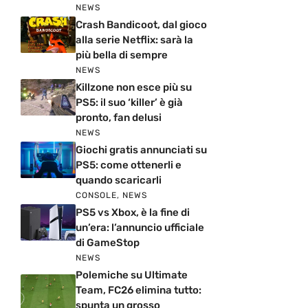
NEWS
Crash Bandicoot, dal gioco
alla serie Netflix: sarà la
più bella di sempre
NEWS
Killzone non esce più su
PS5: il suo ‘killer’ è già
pronto, fan delusi
NEWS
Giochi gratis annunciati su
PS5: come ottenerli e
quando scaricarli
CONSOLE
,
NEWS
PS5 vs Xbox, è la fine di
un’era: l’annuncio ufficiale
di GameStop
NEWS
Polemiche su Ultimate
Team, FC26 elimina tutto:
spunta un grosso