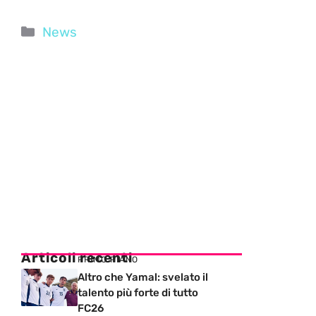
Categorie
News
Articoli recenti
PRIMO PIANO
Altro che Yamal: svelato il
talento più forte di tutto
FC26