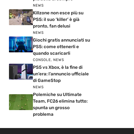
NEWS
Killzone non esce più su
PS5: il suo ‘killer’ è già
pronto, fan delusi
NEWS
Giochi gratis annunciati su
PS5: come ottenerli e
quando scaricarli
CONSOLE
,
NEWS
PS5 vs Xbox, è la fine di
un’era: l’annuncio ufficiale
di GameStop
NEWS
Polemiche su Ultimate
Team, FC26 elimina tutto:
spunta un grosso
problema