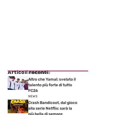
Articoli recenti
PRIMO PIANO
Altro che Yamal: svelato il
talento più forte di tutto
FC26
NEWS
Crash Bandicoot, dal gioco
alla serie Netflix: sarà la
più bella di sempre