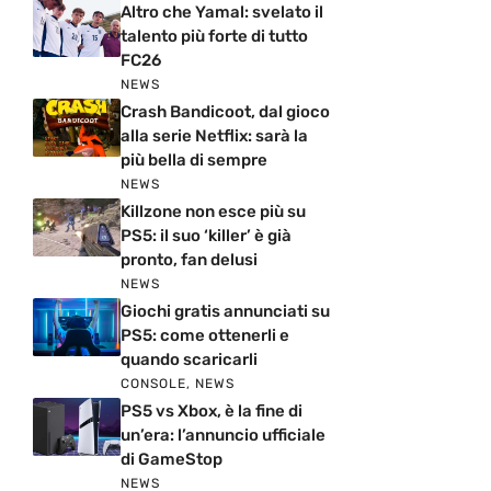
Altro che Yamal: svelato il
talento più forte di tutto
FC26
NEWS
Crash Bandicoot, dal gioco
alla serie Netflix: sarà la
più bella di sempre
NEWS
Killzone non esce più su
PS5: il suo ‘killer’ è già
pronto, fan delusi
NEWS
Giochi gratis annunciati su
PS5: come ottenerli e
quando scaricarli
CONSOLE
,
NEWS
PS5 vs Xbox, è la fine di
un’era: l’annuncio ufficiale
di GameStop
NEWS