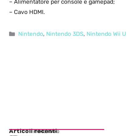
– Alimentatore per console e gamepad;
– Cavo HDMI.
Categorie
Nintendo
,
Nintendo 3DS
,
Nintendo Wii U
Articoli recenti
PRIMO PIANO