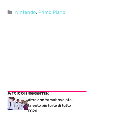
Categorie
Nintendo
,
Primo Piano
Articoli recenti
PRIMO PIANO
Altro che Yamal: svelato il
talento più forte di tutto
FC26