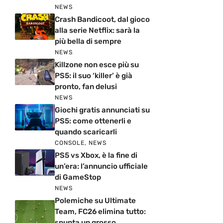
NEWS
Crash Bandicoot, dal gioco
alla serie Netflix: sarà la
più bella di sempre
NEWS
Killzone non esce più su
PS5: il suo ‘killer’ è già
pronto, fan delusi
NEWS
Giochi gratis annunciati su
PS5: come ottenerli e
quando scaricarli
CONSOLE
,
NEWS
PS5 vs Xbox, è la fine di
un’era: l’annuncio ufficiale
di GameStop
NEWS
Polemiche su Ultimate
Team, FC26 elimina tutto:
spunta un grosso